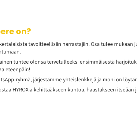
ere on?
rtalaisista tavoitteellisiin harrastajiin. Osa tulee mukaan j
ahtumaan.
okainen tuntee olonsa tervetulleeksi ensimmäisestä harjoituk
taa eteenpäin!
atsApp-ryhmä, järjestämme yhteislenkkejä ja moni on löytän
harrastaa HYROXia kehittääkseen kuntoa, haastakseen itseään