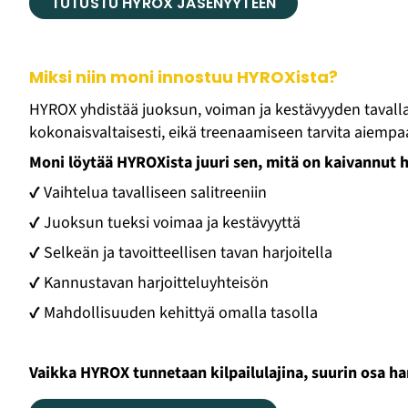
TUTUSTU HYROX JÄSENYYTEEN
Miksi niin moni innostuu HYROXista?
HYROX yhdistää juoksun, voiman ja kestävyyden tavalla,
kokonaisvaltaisesti, eikä treenaamiseen tarvita aiempa
Moni löytää HYROXista juuri sen, mitä on kaivannut h
✔ Vaihtelua tavalliseen salitreeniin
✔ Juoksun tueksi voimaa ja kestävyyttä
✔ Selkeän ja tavoitteellisen tavan harjoitella
✔ Kannustavan harjoitteluyhteisön
✔ Mahdollisuuden kehittyä omalla tasolla
Vaikka HYROX tunnetaan kilpailulajina, suurin osa harras