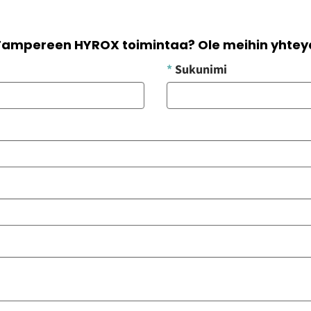
T Tampereen HYROX toimintaa? Ole meihin yhte
*
Sukunimi