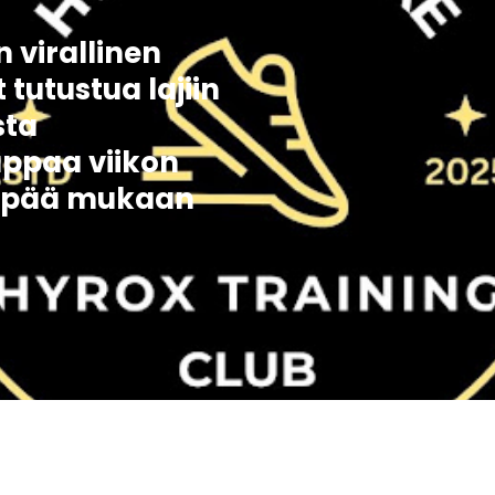
virallinen
t tutustua lajiin
sta
appaa viikon
yppää mukaan