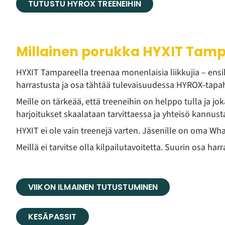
TUTUSTU HYROX TREENEIHIN
Millainen porukka HYXIT Tamp
HYXIT Tampareella treenaa monenlaisia liikkujia – ensike
harrastusta ja osa tähtää tulevaisuudessa HYROX-tap
Meille on tärkeää, että treeneihin on helppo tulla ja j
harjoitukset skaalataan tarvittaessa ja yhteisö kannus
HYXIT ei ole vain treenejä varten. Jäsenille on oma Wh
Meillä ei tarvitse olla kilpailutavoitetta. Suurin osa 
VIIKON ILMAINEN TUTUSTUMINEN
KESÄPASSIT