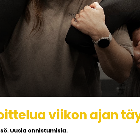
ttelua viikon ajan täy
eisö. Uusia onnistumisia.