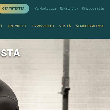
OTA YHTEYTTÄ
Verkkokauppa
Rekisteröidy
Kirjaudu sisään
ET
YRITYKSILLE
HYVINVOINTI
MEISTÄ
VERKKOKAUPPA
USTA