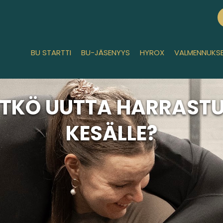
BU STARTTI
BU-JÄSENYYS
HYROX
VALMENNUKS
ITKÖ UUTTA HARRAST
KESÄLLE?