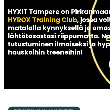
HYXIT Tampere on Pirkanmaan 
HYROX Training Club
, jossa voi
matalalla kynnyksellä ja oma
lähtötasostasi riippumatta. N
tutustuminen ilmaiseksi ja h
hauskoihin treeneihin!