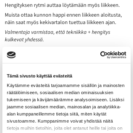
Hengityksen rytmi auttaa löytämään myös liikkeen.
Muista ottaa kunnon happi ennen liikkeen aloitusta,
näin saat myös kekivartalon tuettua liikkeen ajan.
Valmentaja varmistaa, että tekniikka + hengitys
kulkevat yhdessä.
4. Anna keholle aikaa palautua
Voimaharjoittelu on kuin rakentamista: kuormitus
toimii ärsykkeenä ja palautuminen mahdollistaa
kehityksen. Palautumisen perusedellytykset ovat
Tämä sivusto käyttää evästeitä
riittävä ja laadukas uni, tarpeeksi energiansaanti
Käytämme evästeitä tarjoamamme sisällön ja mainosten
ravinnosta sekä säännöllinen, riittävän kuormittava
räätälöimiseen, sosiaalisen median ominaisuuksien
harjoittelu.
tukemiseen ja kävijämäärämme analysoimiseen. Lisäksi
Lepo ei ole treenistä pois, se on osa treeniä.
jaamme sosiaalisen median, mainosalan ja analytiikka-
alan kumppaneillemme tietoja siitä, miten käytät
5. Saat tukea, jos et halua tehdä yksin
sivustoamme. Kumppanimme voivat yhdistää näitä
Valmennus auttaa välttämään yleisimmät
tietoja muihin tietoihin, joita olet antanut heille tai joita on