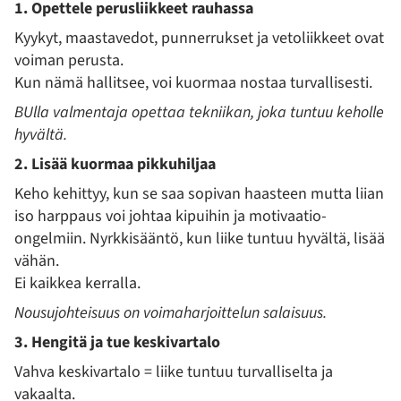
1. Opettele perusliikkeet rauhassa
Kyykyt, maastavedot, punnerrukset ja vetoliikkeet ovat
voiman perusta.
Kun nämä hallitsee, voi kuormaa nostaa turvallisesti.
BUlla valmentaja opettaa tekniikan, joka tuntuu keholle
hyvältä.
2. Lisää kuormaa pikkuhiljaa
Keho kehittyy, kun se saa sopivan haasteen mutta liian
iso harppaus voi johtaa kipuihin ja motivaatio-
ongelmiin. Nyrkkisääntö, kun liike tuntuu hyvältä, lisää
vähän.
Ei kaikkea kerralla.
Nousujohteisuus on voimaharjoittelun salaisuus.
3. Hengitä ja tue keskivartalo
Vahva keskivartalo = liike tuntuu turvalliselta ja
vakaalta.