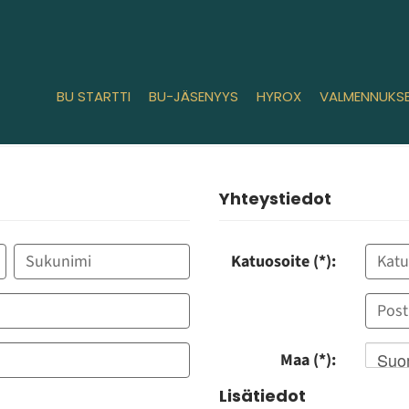
BU STARTTI
BU-JÄSENYYS
HYROX
VALMENNUKS
Yhteystiedot
Katuosoite (*):
Suo
Maa (*):
Lisätiedot