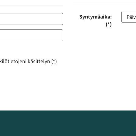
Syntymäaika:
(*)
lötietojeni käsittelyn (*)