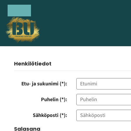
Henkilötiedot
Etu- ja sukunimi (*):
Puhelin (*):
Sähköposti (*):
Salasana