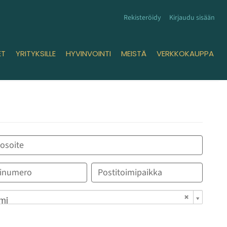
Rekisteröidy
Kirjaudu sisään
ET
YRITYKSILLE
HYVINVOINTI
MEISTÄ
VERKKOKAUPPA
mi