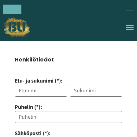
Nav
Nav
Henkilötiedot
Etu- ja sukunimi (*):
Puhelin (*):
Sähköposti (*):