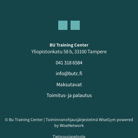
BU Training Center
Yliopistonkatu 58 b, 33100 Tampere
041 318 6584
info@butc.fi
Maksutavat
Toimitus- ja palautus
© Bu Training Center
| Toiminnanohjausjärjestelmä
WiseGym
powered
by
WiseNetwork
Tietosuojaseloste