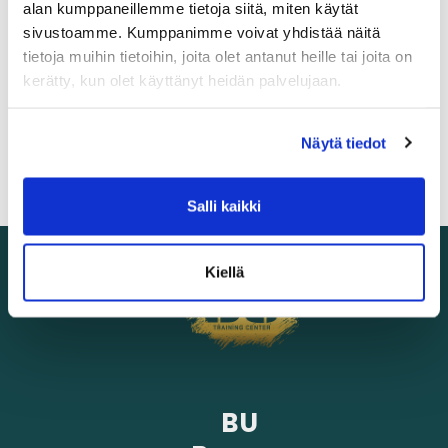
Olen lukenut
tietosuojaselosteen
ja
alan kumppaneillemme tietoja siitä, miten käytät
hyväksyn henkilötietojeni käsittelyn (*)
sivustoamme. Kumppanimme voivat yhdistää näitä
tietoja muihin tietoihin, joita olet antanut heille tai joita on
kerätty, kun olet käyttänyt heidän palvelujaan.
(*) Tieto on pakollinen
Näytä tiedot
Salli kaikki
Kiellä
BU