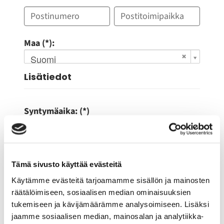
Maa (*):
Suomi
Lisätiedot
Syntymäaika: (*)
Tämä sivusto käyttää evästeitä
Käytämme evästeitä tarjoamamme sisällön ja mainosten
Rekisteröidy
räätälöimiseen, sosiaalisen median ominaisuuksien
tukemiseen ja kävijämäärämme analysoimiseen. Lisäksi
Haluan tilata Butc uutiskirjeen
jaamme sosiaalisen median, mainosalan ja analytiikka-